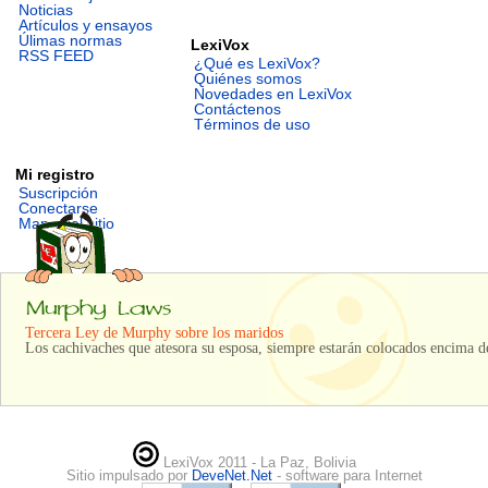
Noticias
Artículos y ensayos
Úlimas normas
LexiVox
RSS FEED
¿Qué es LexiVox?
Quiénes somos
Novedades en LexiVox
Contáctenos
Términos de uso
Mi registro
Suscripción
Conectarse
Mapa del sitio
Tercera Ley de Murphy sobre los maridos
Los cachivaches que atesora su esposa, siempre estarán colocados encima de
LexiVox 2011 - La Paz, Bolivia
Sitio impulsado por
DeveNet.Net
- software para Internet