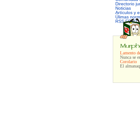
Directorio ju
Noticias
Artículos y 
Úlimas nor
RSS FEED
Lamento de
Nunca se en
Corolario
El almanaq