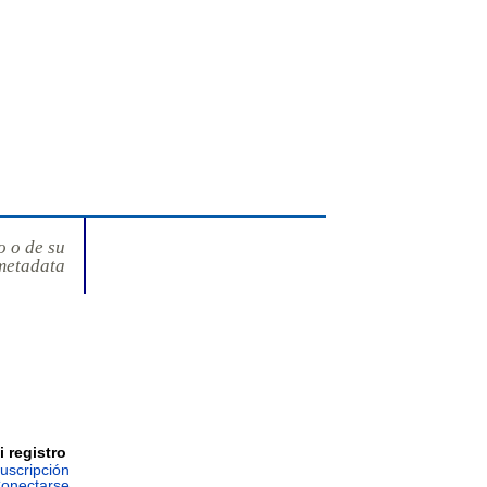
o o de su
metadata
i registro
uscripción
onectarse