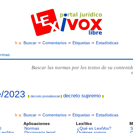
Ir a:
Buscar
➠
Comentarios
➠
Etiquetas
➠
Estadísticas
ormas
Buscar las normas por los textos de su contenid
e/2023
decreto supremo
decreto presidencial
5
2
3
Ir a:
Buscar
➠
Comentarios
➠
Etiquetas
➠
Estadísticas
Aplicaciones
LexiVox
M
l
Normas
¿Qué es LexiVox?
S
LexiVox
Diccionario legal
Quiénes somos
C