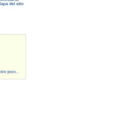
apa del sitio
otro poco...