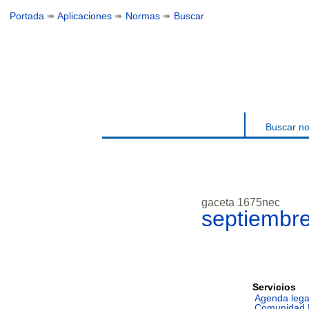
Portada
➠
Aplicaciones
➠
Normas
➠
Buscar
Buscar n
gaceta 1675nec
septiembr
Servicios
Agenda lega
Comunidad 