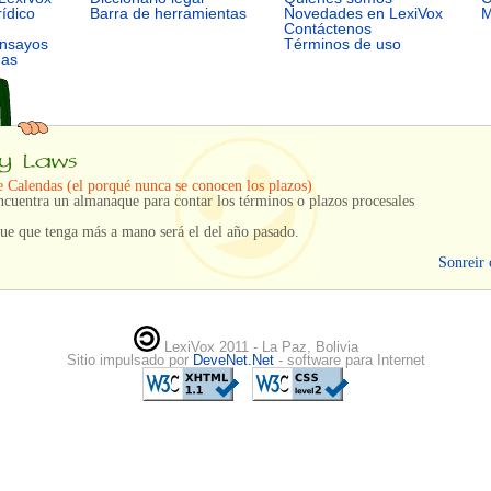
rídico
Barra de herramientas
Novedades en LexiVox
M
Contáctenos
ensayos
Términos de uso
mas
 Calendas (el porqué nunca se conocen los plazos)
cuentra un almanaque para contar los términos o plazos procesales
ue que tenga más a mano será el del año pasado.
Sonreir 
LexiVox 2011 - La Paz, Bolivia
Sitio impulsado por
DeveNet.Net
- software para Internet