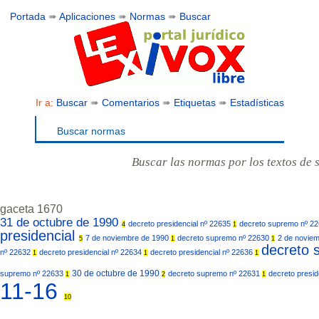
Portada
➠
Aplicaciones
➠
Normas
➠
Buscar
Ir a:
Buscar
➠
Comentarios
➠
Etiquetas
➠
Estadísticas
Buscar normas
Buscar las normas por los textos de 
gaceta 1670
31 de octubre de 1990
decreto presidencial nº 22635
decreto supremo nº 2
4
1
presidencial
7 de noviembre de 1990
decreto supremo nº 22630
2 de novie
5
1
1
decreto
nº 22632
decreto presidencial nº 22634
decreto presidencial nº 22636
1
1
1
30 de octubre de 1990
supremo nº 22633
decreto supremo nº 22631
decreto presid
1
2
1
11-16
10