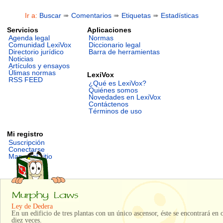
Ir a:
Buscar
➠
Comentarios
➠
Etiquetas
➠
Estadísticas
Servicios
Aplicaciones
Agenda legal
Normas
Comunidad LexiVox
Diccionario legal
Directorio jurídico
Barra de herramientas
Noticias
Artículos y ensayos
Úlimas normas
LexiVox
RSS FEED
¿Qué es LexiVox?
Quiénes somos
Novedades en LexiVox
Contáctenos
Términos de uso
Mi registro
Suscripción
Conectarse
Mapa del sitio
Ley de Dedera
En un edificio de tres plantas con un único ascensor, éste se encontrará en 
diez veces.