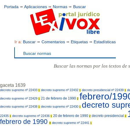
Portada
➠
Aplicaciones
➠
Normas
➠
Buscar
Ir a:
Buscar
➠
Comentarios
➠
Etiquetas
➠
Estadísticas
Buscar normas
Buscar las normas por los textos de 
gaceta 1639
decreto supremo nº 22433
decreto supremo nº 22432
decreto presidencial nº 22439
d
1
1
1
febrero/19
21 de febrero de 1990
decreto supremo nº 22429
1
2
decreto sup
decreto supremo nº 22438
decreto supremo nº 22430
1
1
20 de febrero de 1990
decreto presidencial
22435
decreto supremo nº 22436
1
1
2
2
febrero de 1990
decreto supremo nº 22441
8
1