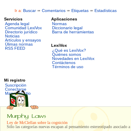
Ir a:
Buscar
➠
Comentarios
➠
Etiquetas
➠
Estadísticas
Servicios
Aplicaciones
Agenda legal
Normas
Comunidad LexiVox
Diccionario legal
Directorio jurídico
Barra de herramientas
Noticias
Artículos y ensayos
Úlimas normas
LexiVox
RSS FEED
¿Qué es LexiVox?
Quiénes somos
Novedades en LexiVox
Contáctenos
Términos de uso
Mi registro
Suscripción
Conectarse
Mapa del sitio
Ley de McClellan sobre la cognición
Sólo las categorías nuevas escapan al pensamiento estereotipado asociado a l