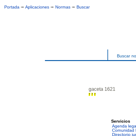
Portada
➠
Aplicaciones
➠
Normas
➠
Buscar
Buscar n
gaceta 1621
7
7
7
Servicios
Agenda lega
Comunidad 
Directorio ju