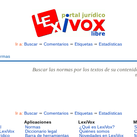
Ir a:
Buscar
➠
Comentarios
➠
Etiquetas
➠
Estadísticas
ormas
Buscar las normas por los textos de su contenid
Ir a:
Buscar
➠
Comentarios
➠
Etiquetas
➠
Estadísticas
Aplicaciones
LexiVox
M
l
Normas
¿Qué es LexiVox?
S
LexiVox
Diccionario legal
Quiénes somos
C
rídico
Barra de herramientas
Novedades en LexiVox
M