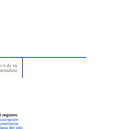
o o de su
metadata
i registro
uscripción
onectarse
apa del sitio