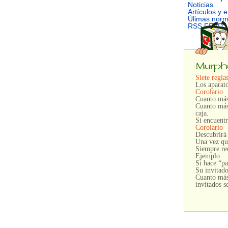
Noticias
Artículos y 
Úlimas nor
RSS FEED
Siete regla
Los aparat
Corolario
Cuanto más 
Cuanto más 
caja.
Si encuentr
Corolario
Descubrirá 
Una vez que
Siempre rec
Ejemplo:
Si hace “p
Su invitado
Cuanto más 
invitados s