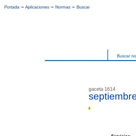
Portada
➠
Aplicaciones
➠
Normas
➠
Buscar
Buscar n
gaceta 1614
septiembr
6
Servicios