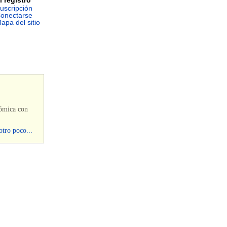
uscripción
onectarse
apa del sitio
nómica con
otro poco...