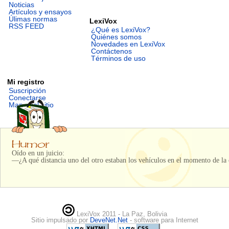
Noticias
Artículos y ensayos
Úlimas normas
LexiVox
RSS FEED
¿Qué es LexiVox?
Quiénes somos
Novedades en LexiVox
Contáctenos
Términos de uso
Mi registro
Suscripción
Conectarse
Mapa del sitio
Oído en un juicio:
—¿A qué distancia uno del otro estaban los vehículos en el momento de la 
LexiVox 2011 - La Paz, Bolivia
Sitio impulsado por
DeveNet.Net
- software para Internet