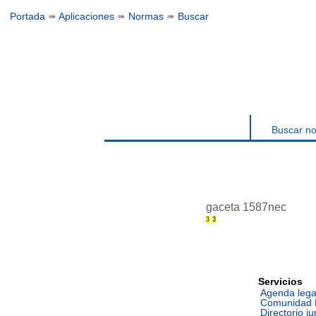
Portada
➠
Aplicaciones
➠
Normas
➠
Buscar
Buscar n
gaceta 1587nec
3
3
Servicios
Agenda lega
Comunidad 
Directorio ju