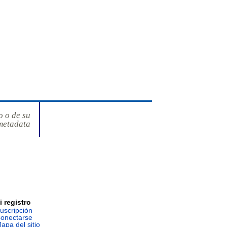
o o de su
metadata
i registro
uscripción
onectarse
apa del sitio