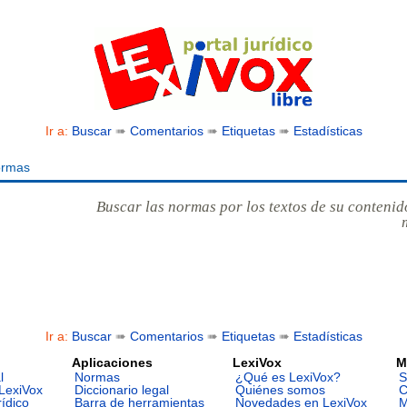
Ir a:
Buscar
➠
Comentarios
➠
Etiquetas
➠
Estadísticas
ormas
Buscar las normas por los textos de su contenid
Ir a:
Buscar
➠
Comentarios
➠
Etiquetas
➠
Estadísticas
Aplicaciones
LexiVox
M
l
Normas
¿Qué es LexiVox?
S
LexiVox
Diccionario legal
Quiénes somos
C
rídico
Barra de herramientas
Novedades en LexiVox
M