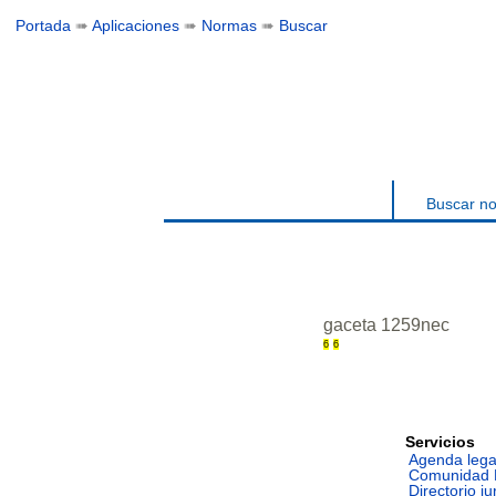
Portada
➠
Aplicaciones
➠
Normas
➠
Buscar
Buscar n
gaceta 1259nec
6
6
Servicios
Agenda lega
Comunidad 
Directorio ju