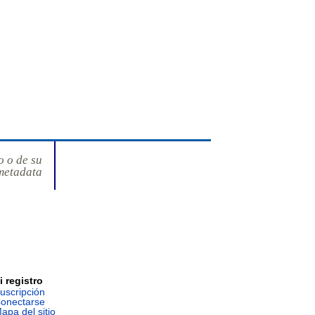
o o de su
metadata
i registro
uscripción
onectarse
apa del sitio