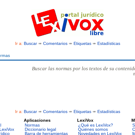
Ir a:
Buscar
➠
Comentarios
➠
Etiquetas
➠
Estadísticas
ormas
Buscar las normas por los textos de su contenid
Ir a:
Buscar
➠
Comentarios
➠
Etiquetas
➠
Estadísticas
Aplicaciones
LexiVox
M
l
Normas
¿Qué es LexiVox?
S
LexiVox
Diccionario legal
Quiénes somos
C
rídico
Barra de herramientas
Novedades en LexiVox
M