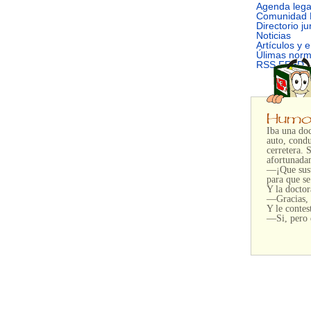
Agenda lega
Comunidad 
Directorio ju
Noticias
Artículos y 
Úlimas nor
RSS FEED
Iba una doc
auto, condu
cerretera. 
afortunada
—¡Que sust
para que se
Y la doctor
—Gracias, n
Y le contes
—Si, pero d