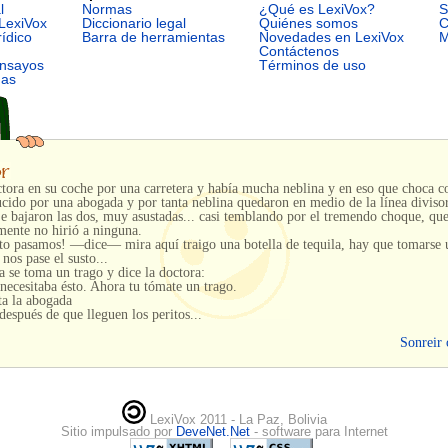
l
Normas
¿Qué es LexiVox?
S
LexiVox
Diccionario legal
Quiénes somos
C
rídico
Barra de herramientas
Novedades en LexiVox
M
Contáctenos
ensayos
Términos de uso
mas
tora en su coche por una carretera y había mucha neblina y en eso que choca c
cido por una abogada y por tanta neblina quedaron en medio de la línea divisor
Se bajaron las dos, muy asustadas... casi temblando por el tremendo choque, qu
mente no hirió a ninguna.
o pasamos! —dice— mira aquí traigo una botella de tequila, hay que tomarse 
 nos pase el susto...
a se toma un trago y dice la doctora:
ecesitaba ésto. Ahora tu tómate un trago.
ta la abogada
espués de que lleguen los peritos...
Sonreir 
LexiVox 2011 - La Paz, Bolivia
Sitio impulsado por
DeveNet.Net
- software para Internet