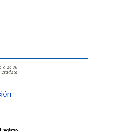
o o de su
metadata
ción
i registro