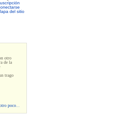
uscripción
onectarse
apa del sitio
on otro
a de la
e
un trago
otro poco...