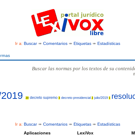
Ir a:
Buscar
➠
Comentarios
➠
Etiquetas
➠
Estadísticas
ormas
Buscar las normas por los textos de su contenid
/2019
resolu
decreto supremo
decreto presidencial
julio/2019
20
3
2
1
Ir a:
Buscar
➠
Comentarios
➠
Etiquetas
➠
Estadísticas
Aplicaciones
LexiVox
M