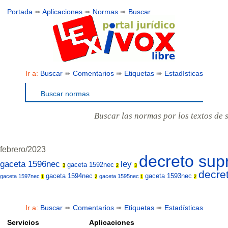
Portada
➠
Aplicaciones
➠
Normas
➠
Buscar
Ir a:
Buscar
➠
Comentarios
➠
Etiquetas
➠
Estadísticas
Buscar normas
Buscar las normas por los textos de 
febrero/2023
decreto su
gaceta 1596nec
ley
gaceta 1592nec
3
2
3
decre
gaceta 1594nec
gaceta 1593nec
gaceta 1597nec
gaceta 1595nec
1
2
1
2
Ir a:
Buscar
➠
Comentarios
➠
Etiquetas
➠
Estadísticas
Servicios
Aplicaciones