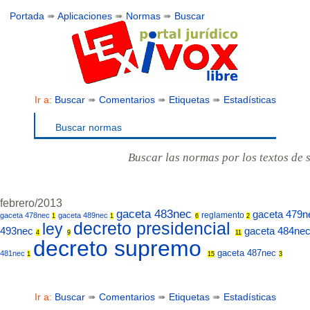
Portada
➠
Aplicaciones
➠
Normas
➠
Buscar
Ir a:
Buscar
➠
Comentarios
➠
Etiquetas
➠
Estadísticas
Buscar normas
Buscar las normas por los textos de 
febrero/2013
gaceta 483nec
gaceta 479
reglamento
gaceta 478nec
gaceta 489nec
1
1
6
2
decreto presidencial
ley
493nec
gaceta 484ne
4
9
11
decreto supremo
gaceta 487nec
481nec
1
15
3
Ir a:
Buscar
➠
Comentarios
➠
Etiquetas
➠
Estadísticas