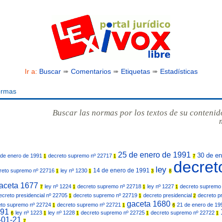
Ir a:
Buscar
➠
Comentarios
➠
Etiquetas
➠
Estadísticas
ormas
Buscar las normas por los textos de su contenid
25 de enero de 1991
30 de e
 de enero de 1991
decreto supremo nº 22717
1
1
7
decret
ley
14 de enero de 1991
reto supremo nº 22716
ley nº 1230
1
1
3
8
aceta 1677
ley nº 1224
decreto supremo nº 22718
ley nº 1227
decreto supremo
7
1
1
1
ecreto presidencial nº 22705
decreto supremo nº 22719
decreto presidencial
decreto p
1
1
2
gaceta 1680
eto supremo nº 22724
decreto supremo nº 22721
21 de enero de 1
1
1
6
991
ley nº 1223
ley nº 1228
decreto supremo nº 22725
decreto supremo nº 22722
6
1
1
1
1
-01-21
7