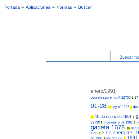
Portada
➠
Aplicaciones
➠
Normas
➠
Buscar
Buscar n
enero/1991
decreto supremo nº 22703
17
1
01-28
ley nº 1226
dec
10
1
g
18 de enero de 1991
21
4
22720
8 de enero de 1991
d
1
2
gaceta 1678
decr
10
3 de enero de 1
1991
2
1991
de 1991
ley nº 1225
1
1