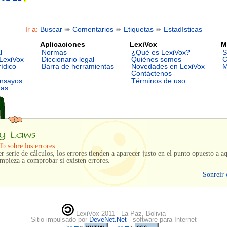
Ir a:
Buscar
➠
Comentarios
➠
Etiquetas
➠
Estadísticas
Aplicaciones
LexiVox
M
l
Normas
¿Qué es LexiVox?
S
LexiVox
Diccionario legal
Quiénes somos
C
rídico
Barra de herramientas
Novedades en LexiVox
M
Contáctenos
ensayos
Términos de uso
mas
b sobre los errores
r serie de cálculos, los errores tienden a aparecer justo en el punto opuesto a aq
mpieza a comprobar si existen errores.
Sonreir 
LexiVox 2011 - La Paz, Bolivia
Sitio impulsado por
DeveNet.Net
- software para Internet