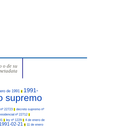
o o de su
metadata
1991-
nero de 1991
4
o supremo
 nº 22723
decreto supremo nº
1
residencial nº 22712
1
991
ley nº 1229
4 de enero de
1
1
1991-02-21
11 de enero
6