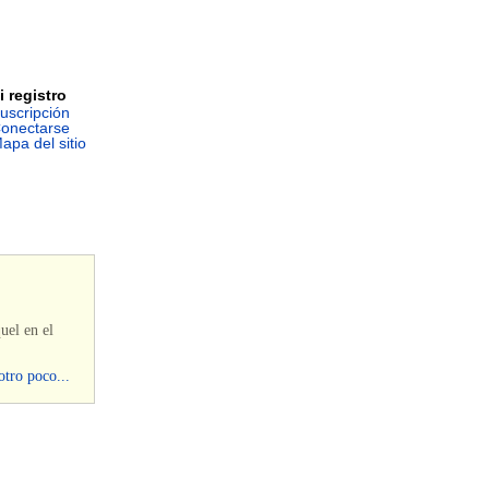
i registro
uscripción
onectarse
apa del sitio
uel en el
otro poco...