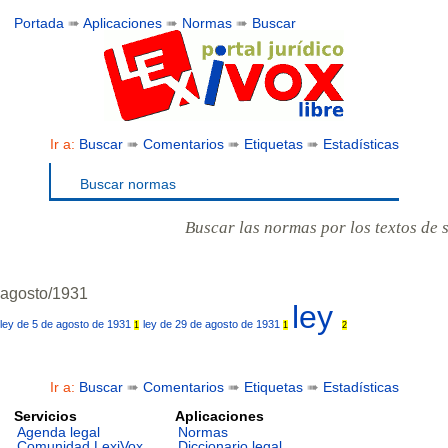
Portada
➠
Aplicaciones
➠
Normas
➠
Buscar
Ir a:
Buscar
➠
Comentarios
➠
Etiquetas
➠
Estadísticas
Buscar normas
Buscar las normas por los textos de 
agosto/1931
ley
ley de 5 de agosto de 1931
ley de 29 de agosto de 1931
1
1
2
Ir a:
Buscar
➠
Comentarios
➠
Etiquetas
➠
Estadísticas
Servicios
Aplicaciones
Agenda legal
Normas
Comunidad LexiVox
Diccionario legal