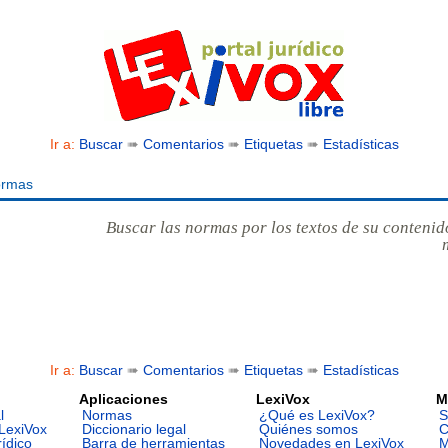
Ir a:
Buscar
➠
Comentarios
➠
Etiquetas
➠
Estadísticas
ormas
Buscar las normas por los textos de su contenid
Ir a:
Buscar
➠
Comentarios
➠
Etiquetas
➠
Estadísticas
Aplicaciones
LexiVox
M
l
Normas
¿Qué es LexiVox?
S
LexiVox
Diccionario legal
Quiénes somos
C
rídico
Barra de herramientas
Novedades en LexiVox
M