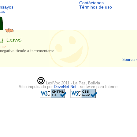
Contáctenos
ensayos
Términos de uso
mas
nne
negativa tiende a incrementarse.
Sonreir 
LexiVox 2011 - La Paz, Bolivia
Sitio impulsado por
DeveNet.Net
- software para Internet