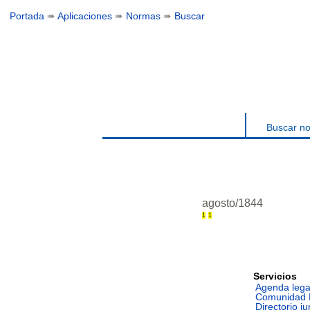
Portada
➠
Aplicaciones
➠
Normas
➠
Buscar
Buscar n
agosto/1844
1
1
Servicios
Agenda lega
Comunidad 
Directorio ju