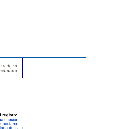
o o de su
metadata
i registro
uscripción
onectarse
apa del sitio