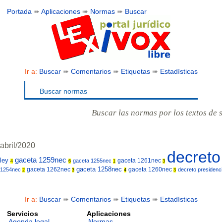
Portada
➠
Aplicaciones
➠
Normas
➠
Buscar
Ir a:
Buscar
➠
Comentarios
➠
Etiquetas
➠
Estadísticas
Buscar normas
Buscar las normas por los textos de 
abril/2020
decret
gaceta 1259nec
ley
gaceta 1261nec
gaceta 1255nec
4
6
1
3
gaceta 1258nec
gaceta 1262nec
gaceta 1260nec
1254nec
decreto presidenc
2
3
4
3
Ir a:
Buscar
➠
Comentarios
➠
Etiquetas
➠
Estadísticas
Servicios
Aplicaciones
Agenda legal
Normas