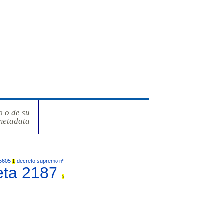
o o de su
metadata
25605
decreto supremo nº
1
eta 2187
5