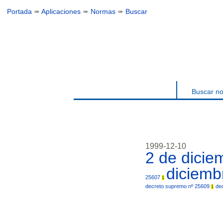
Portada
➠
Aplicaciones
➠
Normas
➠
Buscar
Buscar n
1999-12-10
2 de dici
diciem
25607
1
decreto supremo nº 25609
de
1