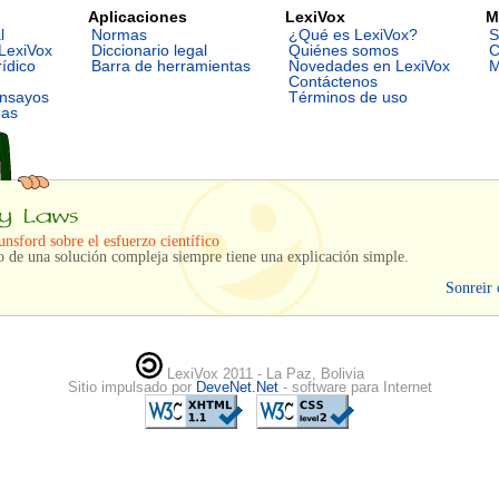
Aplicaciones
LexiVox
M
l
Normas
¿Qué es LexiVox?
S
LexiVox
Diccionario legal
Quiénes somos
C
rídico
Barra de herramientas
Novedades en LexiVox
M
Contáctenos
ensayos
Términos de uso
mas
nsford sobre el esfuerzo científico
o de una solución compleja siempre tiene una explicación simple.
Sonreir 
LexiVox 2011 - La Paz, Bolivia
Sitio impulsado por
DeveNet.Net
- software para Internet