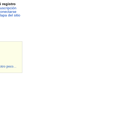
i registro
uscripción
onectarse
apa del sitio
otro poco...