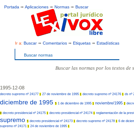
Portada
➠
Aplicaciones
➠
Normas
➠
Buscar
Ir a:
Buscar
➠
Comentarios
➠
Etiquetas
➠
Estadísticas
Buscar normas
Buscar las normas por los textos de 
1995-12-08
decreto supremo nº 24177
27 de noviembre de 1995
decreto supremo nº 24176
ds nº
1
1
1
diciembre de 1995
noviembre/1995
1 de diciembre de 1995
decr
5
1
2
decreto presidencial nº 24175
decreto presidencial nº 24174
reglamentación de la prest
9
1
1
supremo
decreto presidencial nº 24173
decreto supremo nº 24178
6 de dici
5
1
1
supremo nº 24171
24 de noviembre de 1995
1
1