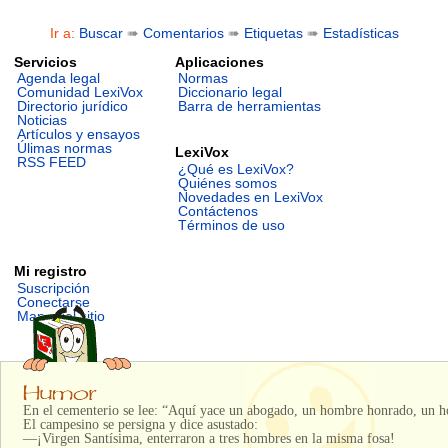
Ir a:
Buscar
➠
Comentarios
➠
Etiquetas
➠
Estadísticas
Servicios
Aplicaciones
Agenda legal
Normas
Comunidad LexiVox
Diccionario legal
Directorio jurídico
Barra de herramientas
Noticias
Artículos y ensayos
Úlimas normas
LexiVox
RSS FEED
¿Qué es LexiVox?
Quiénes somos
Novedades en LexiVox
Contáctenos
Términos de uso
Mi registro
Suscripción
Conectarse
Mapa del sitio
En el cementerio se lee: “Aquí yace un abogado, un hombre honrado, un h
El campesino se persigna y dice asustado:
—¡Virgen Santísima, enterraron a tres hombres en la misma fosa!