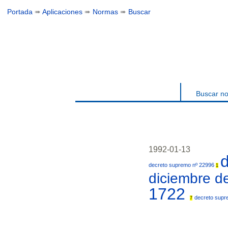
Portada
➠
Aplicaciones
➠
Normas
➠
Buscar
Buscar n
1992-01-13
decreto supremo nº 22996
1
diciembre 
1722
decreto supr
7