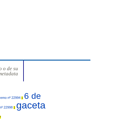
o o de su
metadata
6 de
remo nº 22994
1
gaceta
 nº 22998
1
7