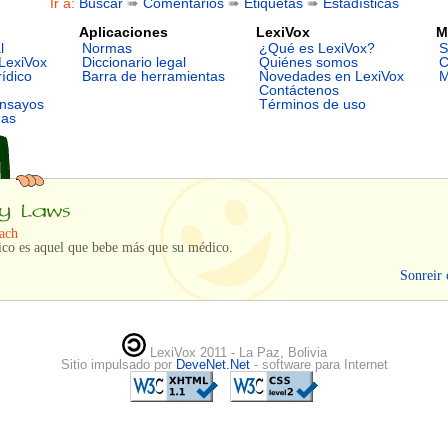
Ir a:
Buscar
➠
Comentarios
➠
Etiquetas
➠
Estadísticas
Aplicaciones
LexiVox
M
l
Normas
¿Qué es LexiVox?
S
LexiVox
Diccionario legal
Quiénes somos
C
rídico
Barra de herramientas
Novedades en LexiVox
M
Contáctenos
ensayos
Términos de uso
mas
ach
ico es aquel que bebe más que su médico.
Sonreir 
LexiVox 2011 - La Paz, Bolivia
Sitio impulsado por
DeveNet.Net
- software para Internet