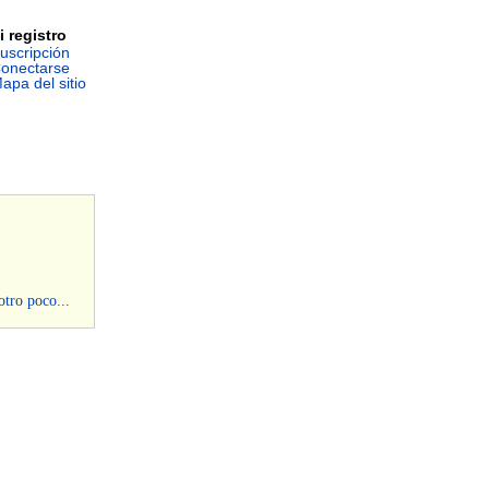
i registro
uscripción
onectarse
apa del sitio
otro poco...