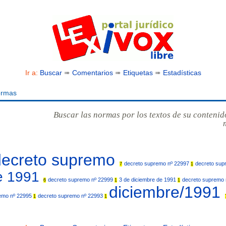
Ir a:
Buscar
➠
Comentarios
➠
Etiquetas
➠
Estadísticas
ormas
Buscar las normas por los textos de su contenid
decreto supremo
decreto supremo nº 22997
decreto sup
7
1
de 1991
decreto supremo nº 22999
3 de diciembre de 1991
decreto supremo
6
1
1
diciembre/1991
emo nº 22995
decreto supremo nº 22993
1
1