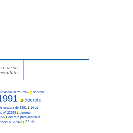
o o de su
metadata
presidencial nº 22963
decreto
1
/1991
decreto
19
de octubre de 1991
14 de
1
mo nº 22958
decreto
1
2955
decreto presidencial nº
1
22 de
encial nº 22962
1