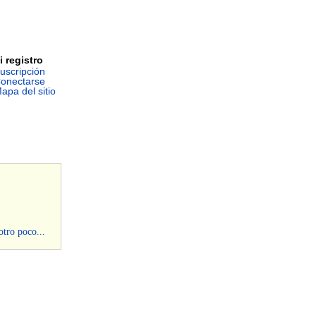
i registro
uscripción
onectarse
apa del sitio
otro poco...