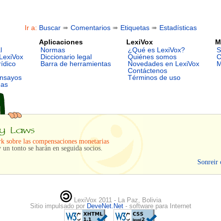
Ir a:
Buscar
➠
Comentarios
➠
Etiquetas
➠
Estadísticas
Aplicaciones
LexiVox
M
l
Normas
¿Qué es LexiVox?
S
LexiVox
Diccionario legal
Quiénes somos
C
rídico
Barra de herramientas
Novedades en LexiVox
M
Contáctenos
ensayos
Términos de uso
mas
k sobre las compensaciones monetarias
 un tonto se harán en seguida socios.
Sonreir 
LexiVox 2011 - La Paz, Bolivia
Sitio impulsado por
DeveNet.Net
- software para Internet