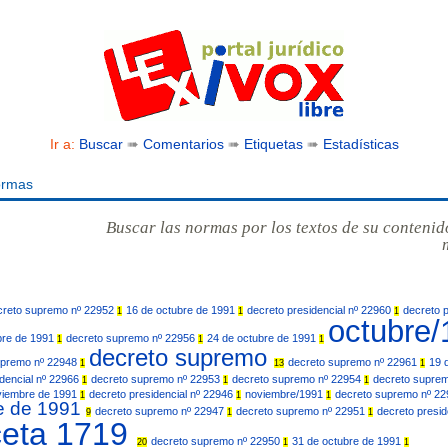
Ir a:
Buscar
➠
Comentarios
➠
Etiquetas
➠
Estadísticas
ormas
Buscar las normas por los textos de su contenid
creto supremo nº 22952
16 de octubre de 1991
decreto presidencial nº 22960
decreto 
1
1
1
octubre
bre de 1991
decreto supremo nº 22956
24 de octubre de 1991
1
1
1
decreto supremo
upremo nº 22948
decreto supremo nº 22961
19 
1
13
1
idencial nº 22966
decreto supremo nº 22953
decreto supremo nº 22954
decreto supre
1
1
1
viembre de 1991
decreto presidencial nº 22946
noviembre/1991
decreto supremo nº 2
1
1
1
re de 1991
decreto supremo nº 22947
decreto supremo nº 22951
decreto presid
9
1
1
ceta 1719
decreto supremo nº 22950
31 de octubre de 1991
20
1
1