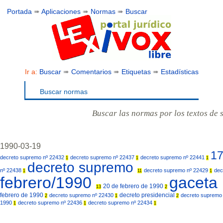
Portada
➠
Aplicaciones
➠
Normas
➠
Buscar
Ir a:
Buscar
➠
Comentarios
➠
Etiquetas
➠
Estadísticas
Buscar normas
Buscar las normas por los textos de 
1990-03-19
17
decreto supremo nº 22432
decreto supremo nº 22437
decreto supremo nº 22441
1
1
1
decreto supremo
nº 22438
decreto supremo nº 22429
dec
1
11
1
febrero/1990
gaceta
20 de febrero de 1990
13
2
febrero de 1990
decreto presidencial
decreto supremo nº 22430
decreto supremo
2
1
2
1990
decreto supremo nº 22436
decreto supremo nº 22434
1
1
1