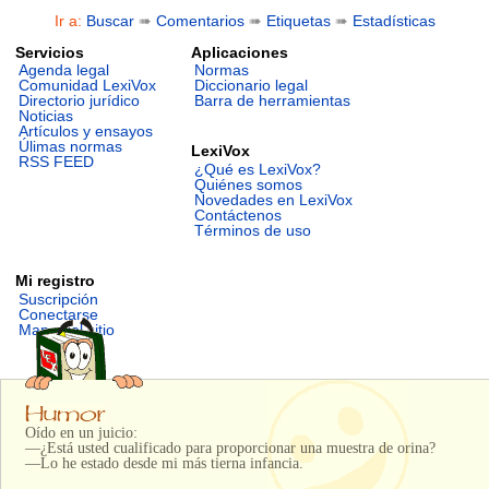
Ir a:
Buscar
➠
Comentarios
➠
Etiquetas
➠
Estadísticas
Servicios
Aplicaciones
Agenda legal
Normas
Comunidad LexiVox
Diccionario legal
Directorio jurídico
Barra de herramientas
Noticias
Artículos y ensayos
Úlimas normas
LexiVox
RSS FEED
¿Qué es LexiVox?
Quiénes somos
Novedades en LexiVox
Contáctenos
Términos de uso
Mi registro
Suscripción
Conectarse
Mapa del sitio
Oído en un juicio:
—¿Está usted cualificado para proporcionar una muestra de orina?
—Lo he estado desde mi más tierna infancia.