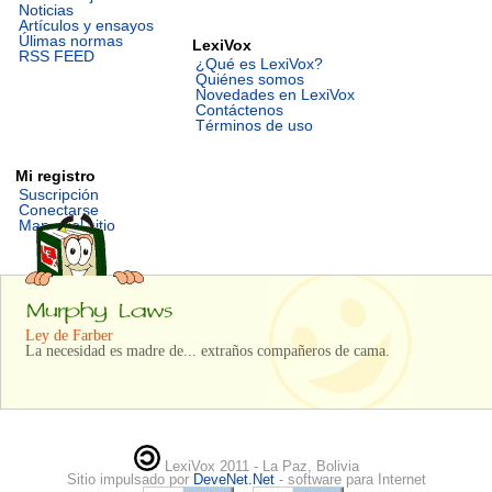
Noticias
Artículos y ensayos
Úlimas normas
LexiVox
RSS FEED
¿Qué es LexiVox?
Quiénes somos
Novedades en LexiVox
Contáctenos
Términos de uso
Mi registro
Suscripción
Conectarse
Mapa del sitio
Ley de Farber
La necesidad es madre de... extraños compañeros de cama.
LexiVox 2011 - La Paz, Bolivia
Sitio impulsado por
DeveNet.Net
- software para Internet