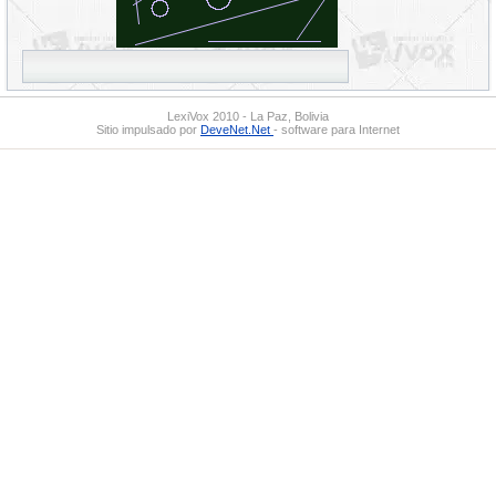
LexiVox 2010 - La Paz, Bolivia
Sitio impulsado por
DeveNet.Net
- software para Internet