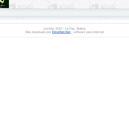
LexiVox 2010 - La Paz, Bolivia
Sitio impulsado por
DeveNet.Net
- software para Internet