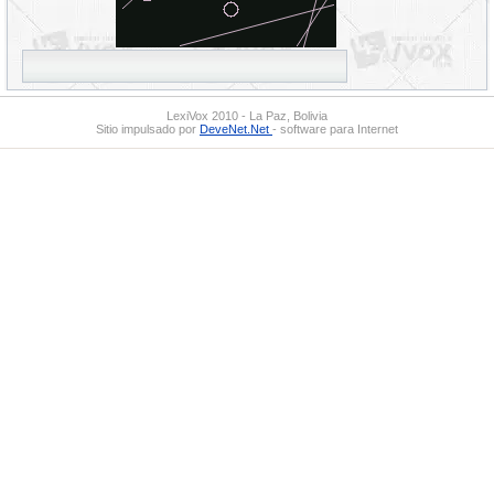
LexiVox 2010 - La Paz, Bolivia
Sitio impulsado por
DeveNet.Net
- software para Internet