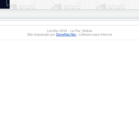
LexiVox 2010 - La Paz, Bolivia
Sitio impulsado por
DeveNet.Net
- software para Internet