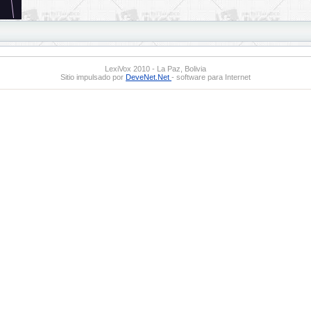
LexiVox 2010 - La Paz, Bolivia
Sitio impulsado por
DeveNet.Net
- software para Internet