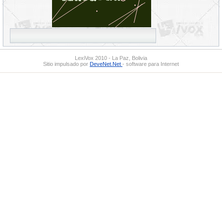
LexiVox 2010 - La Paz, Bolivia
Sitio impulsado por
DeveNet.Net
- software para Internet