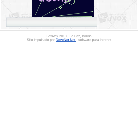
LexiVox 2010 - La Paz, Bolivia
Sitio impulsado por
DeveNet.Net
- software para Internet