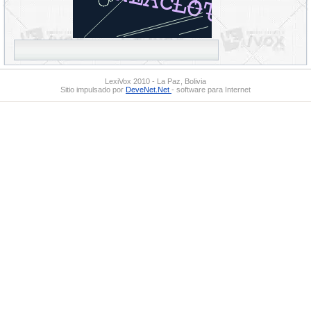
LexiVox 2010 - La Paz, Bolivia
Sitio impulsado por
DeveNet.Net
- software para Internet