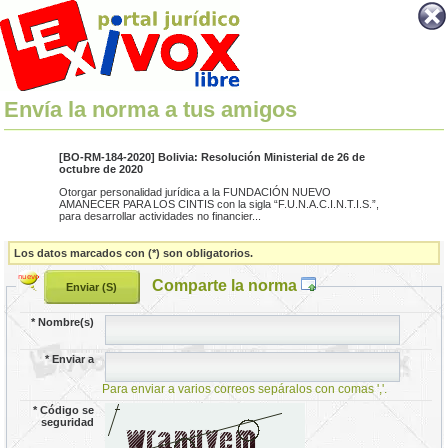
Envía la norma a tus amigos
[BO-RM-184-2020] Bolivia: Resolución Ministerial de 26 de
octubre de 2020
Otorgar personalidad jurídica a la FUNDACIÓN NUEVO
AMANECER PARA LOS CINTIS con la sigla “F.U.N.A.C.I.N.T.I.S.”,
para desarrollar actividades no financier...
Los datos marcados con (*) son obligatorios.
Comparte la norma
*
Nombre(s)
*
Enviar a
Para enviar a varios correos sepáralos con comas ','.
*
Código se
seguridad