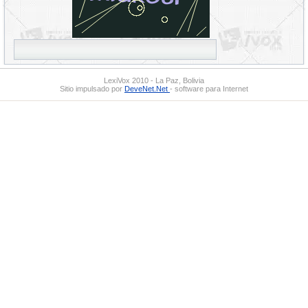
LexiVox 2010 - La Paz, Bolivia
Sitio impulsado por
DeveNet.Net
- software para Internet