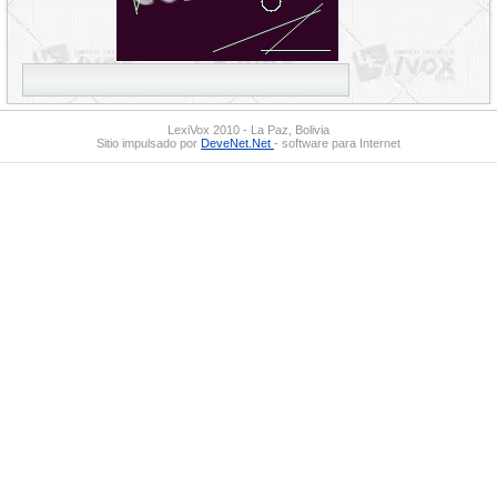
LexiVox 2010 - La Paz, Bolivia
Sitio impulsado por
DeveNet.Net
- software para Internet