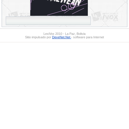
LexiVox 2010 - La Paz, Bolivia
Sitio impulsado por
DeveNet.Net
- software para Internet