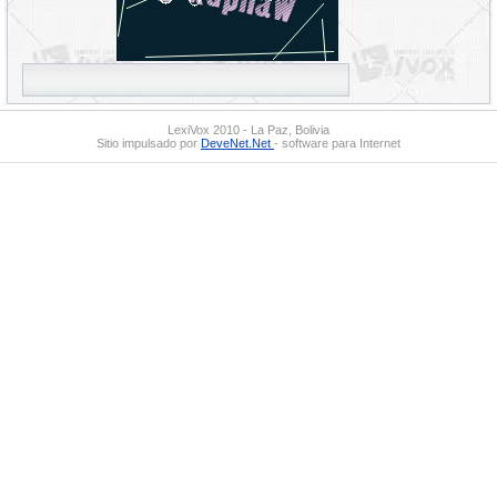
LexiVox 2010 - La Paz, Bolivia
Sitio impulsado por
DeveNet.Net
- software para Internet