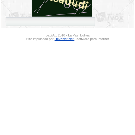
LexiVox 2010 - La Paz, Bolivia
Sitio impulsado por
DeveNet.Net
- software para Internet