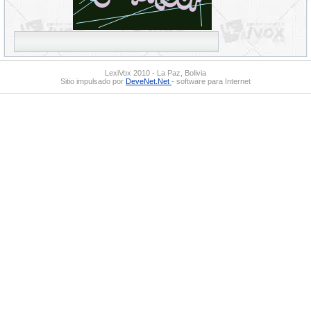
LexiVox 2010 - La Paz, Bolivia
Sitio impulsado por
DeveNet.Net
- software para Internet