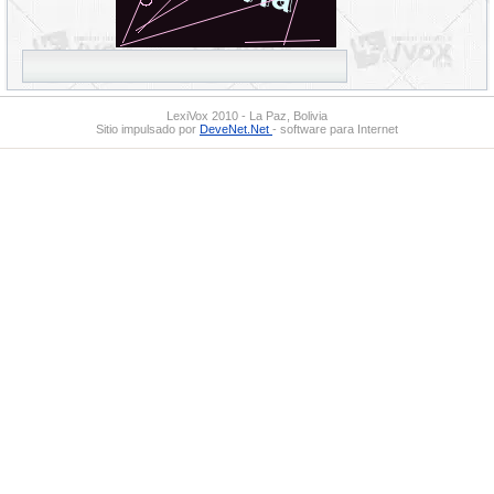
LexiVox 2010 - La Paz, Bolivia
Sitio impulsado por
DeveNet.Net
- software para Internet