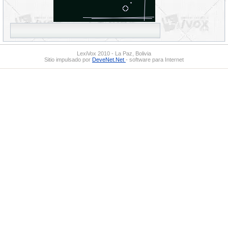
LexiVox 2010 - La Paz, Bolivia
Sitio impulsado por
DeveNet.Net
- software para Internet