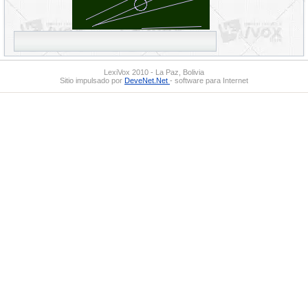
LexiVox 2010 - La Paz, Bolivia
Sitio impulsado por
DeveNet.Net
- software para Internet