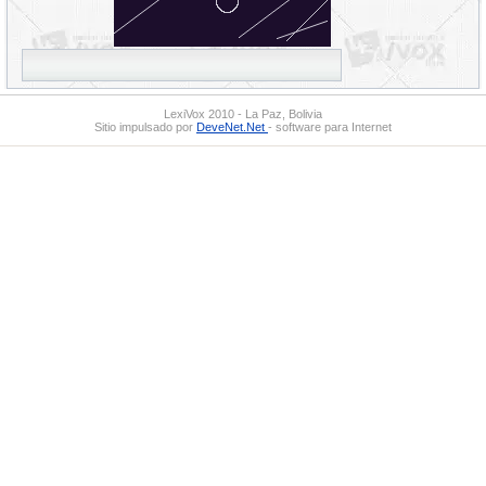
LexiVox 2010 - La Paz, Bolivia
Sitio impulsado por
DeveNet.Net
- software para Internet