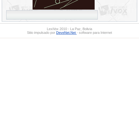
LexiVox 2010 - La Paz, Bolivia
Sitio impulsado por
DeveNet.Net
- software para Internet