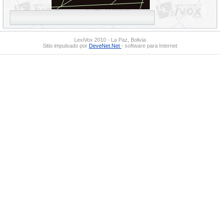
LexiVox 2010 - La Paz, Bolivia
Sitio impulsado por
DeveNet.Net
- software para Internet