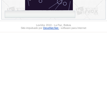
LexiVox 2010 - La Paz, Bolivia
Sitio impulsado por
DeveNet.Net
- software para Internet