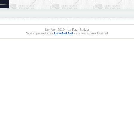
LexiVox 2010 - La Paz, Bolivia
Sitio impulsado por
DeveNet.Net
- software para Internet