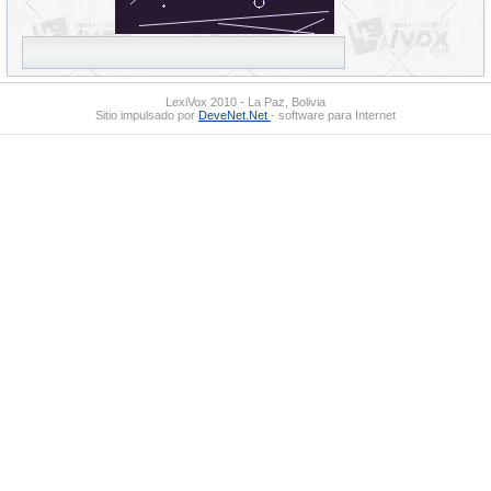
LexiVox 2010 - La Paz, Bolivia
Sitio impulsado por
DeveNet.Net
- software para Internet