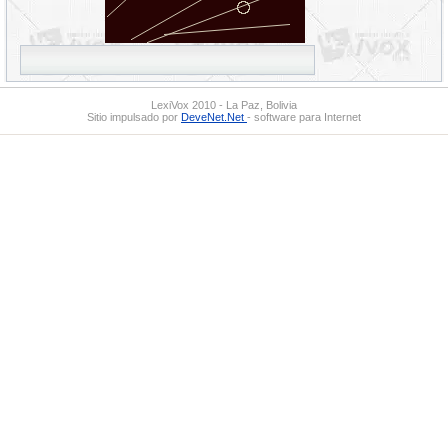
LexiVox 2010 - La Paz, Bolivia
Sitio impulsado por
DeveNet.Net
- software para Internet