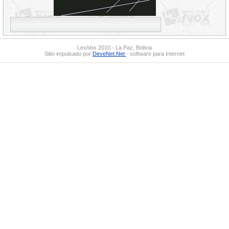
LexiVox 2010 - La Paz, Bolivia
Sitio impulsado por
DeveNet.Net
- software para Internet