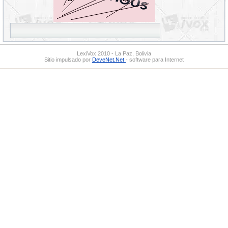
LexiVox 2010 - La Paz, Bolivia
Sitio impulsado por
DeveNet.Net
- software para Internet