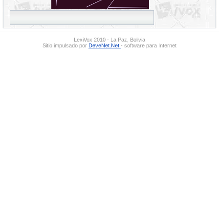
LexiVox 2010 - La Paz, Bolivia
Sitio impulsado por
DeveNet.Net
- software para Internet